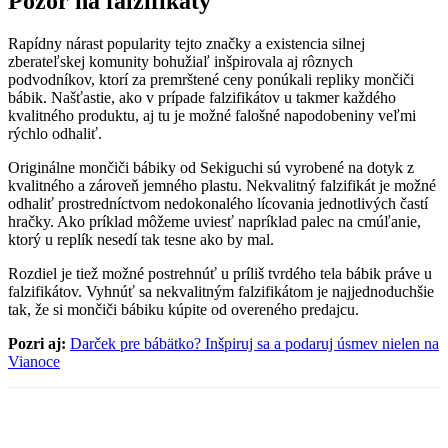
Pozor na falzifikáty
Rapídny nárast popularity tejto značky a existencia silnej
zberateľskej komunity bohužiaľ inšpirovala aj rôznych
podvodníkov, ktorí za premrštené ceny ponúkali repliky mončiči
bábik. Našťastie, ako v prípade falzifikátov u takmer každého
kvalitného produktu, aj tu je možné falošné napodobeniny veľmi
rýchlo odhaliť.
Originálne mončiči bábiky od Sekiguchi sú vyrobené na dotyk z
kvalitného a zároveň jemného plastu. Nekvalitný falzifikát je možné
odhaliť prostredníctvom nedokonalého lícovania jednotlivých častí
hračky. Ako príklad môžeme uviesť napríklad palec na cmúľanie,
ktorý u replík nesedí tak tesne ako by mal.
Rozdiel je tiež možné postrehnúť u príliš tvrdého tela bábik práve u
falzifikátov. Vyhnúť sa nekvalitným falzifikátom je najjednoduchšie
tak, že si mončiči bábiku kúpite od overeného predajcu.
Pozri aj:
Darček pre bábätko? Inšpiruj sa a podaruj úsmev nielen na
Vianoce