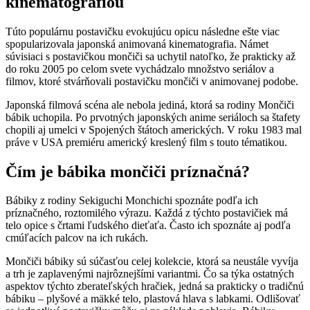
kinematografiou
Túto populárnu postavičku evokujúcu opicu následne ešte viac
spopularizovala japonská animovaná kinematografia. Námet
súvisiaci s postavičkou mončiči sa uchytil natoľko, že prakticky až
do roku 2005 po celom svete vychádzalo množstvo seriálov a
filmov, ktoré stvárňovali postavičku mončiči v animovanej podobe.
Japonská filmová scéna ale nebola jediná, ktorá sa rodiny Mončiči
bábik uchopila. Po prvotných japonských anime seriáloch sa štafety
chopili aj umelci v Spojených štátoch amerických. V roku 1983 mal
práve v USA premiéru americký kreslený film s touto tématikou.
Čím je bábika mončiči príznačná?
Bábiky z rodiny Sekiguchi Monchichi spoznáte podľa ich
príznačného, roztomilého výrazu. Každá z týchto postavičiek má
telo opice s črtami ľudského dieťaťa. Často ich spoznáte aj podľa
cmúľacích palcov na ich rukách.
Mončiči bábiky sú súčasťou celej kolekcie, ktorá sa neustále vyvíja
a trh je zaplavenými najrôznejšími variantmi. Čo sa týka ostatných
aspektov týchto zberateľských hračiek, jedná sa prakticky o tradičnú
bábiku – plyšové a mäkké telo, plastová hlava s labkami. Odlišovať