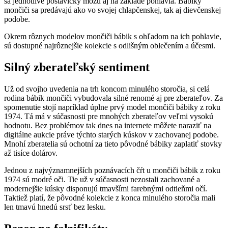
sa jednotlivé postavičky môžu aj na základe pohlavia. Bábiky
mončiči sa predávajú ako vo svojej chlapčenskej, tak aj dievčenskej
podobe.
Okrem rôznych modelov mončiči bábik s ohľadom na ich pohlavie,
sú dostupné najrôznejšie kolekcie s odlišným oblečením a účesmi.
Silný zberateľský sentiment
Už od svojho uvedenia na trh koncom minulého storočia, si celá
rodina bábik mončiči vybudovala silné renomé aj pre zberateľov. Za
spomenutie stojí napríklad úplne prvý model mončiči bábiky z roku
1974. Tá má v súčasnosti pre mnohých zberateľov veľmi vysokú
hodnotu. Bez problémov tak dnes na internete môžete naraziť na
digitálne aukcie práve týchto starých kúskov v zachovanej podobe.
Mnohí zberatelia sú ochotní za tieto pôvodné bábiky zaplatiť stovky
až tisíce dolárov.
Jednou z najvýznamnejších poznávacích čŕt u mončiči bábik z roku
1974 sú modré oči. Tie už v súčasnosti nezostali zachované a
modernejšie kúsky disponujú tmavšími farebnými odtieňmi očí.
Taktiež platí, že pôvodné kolekcie z konca minulého storočia mali
len tmavú hnedú srsť bez lesku.