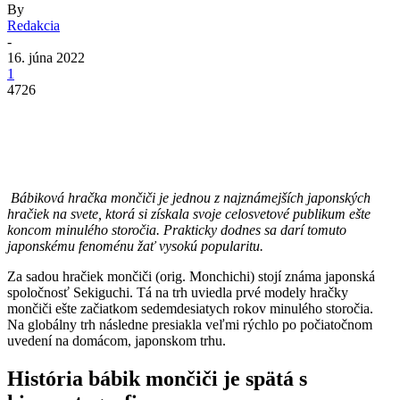
By
Redakcia
-
16. júna 2022
1
4726
Bábiková hračka mončiči je jednou z najznámejších japonských
hračiek na svete, ktorá si získala svoje celosvetové publikum ešte
koncom minulého storočia. Prakticky dodnes sa darí tomuto
japonskému fenoménu žať vysokú popularitu.
Za sadou hračiek mončiči (orig. Monchichi) stojí známa japonská
spoločnosť Sekiguchi. Tá na trh uviedla prvé modely hračky
mončiči ešte začiatkom sedemdesiatych rokov minulého storočia.
Na globálny trh následne presiakla veľmi rýchlo po počiatočnom
uvedení na domácom, japonskom trhu.
História bábik mončiči je spätá s