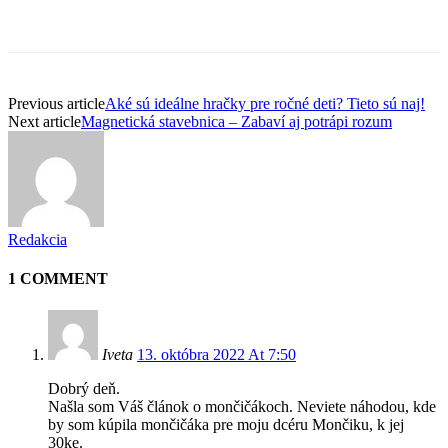
Previous article
Aké sú ideálne hračky pre ročné deti? Tieto sú naj!
Next article
Magnetická stavebnica – Zabaví aj potrápi rozum
Redakcia
1 COMMENT
Iveta
13. októbra 2022 At 7:50
Dobrý deň.
Našla som Váš článok o mončičákoch. Neviete náhodou, kde
by som kúpila mončičáka pre moju dcéru Mončiku, k jej
30ke.