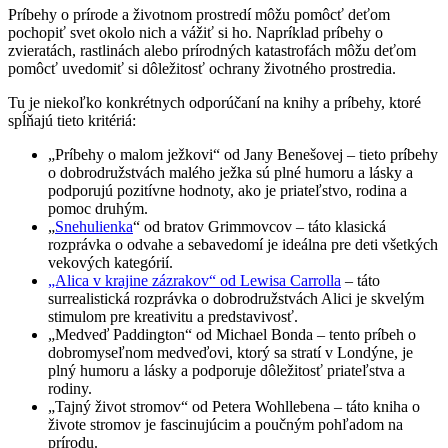
Príbehy o prírode a životnom prostredí môžu pomôcť deťom
pochopiť svet okolo nich a vážiť si ho. Napríklad príbehy o
zvieratách, rastlinách alebo prírodných katastrofách môžu deťom
pomôcť uvedomiť si dôležitosť ochrany životného prostredia.
Tu je niekoľko konkrétnych odporúčaní na knihy a príbehy, ktoré
spĺňajú tieto kritériá:
„Príbehy o malom ježkovi“ od Jany Benešovej – tieto príbehy
o dobrodružstvách malého ježka sú plné humoru a lásky a
podporujú pozitívne hodnoty, ako je priateľstvo, rodina a
pomoc druhým.
„
Snehulienka
“ od bratov Grimmovcov – táto klasická
rozprávka o odvahe a sebavedomí je ideálna pre deti všetkých
vekových kategórií.
„Alica v krajine zázrakov“ od Lewisa Carrolla
– táto
surrealistická rozprávka o dobrodružstvách Alici je skvelým
stimulom pre kreativitu a predstavivosť.
„Medveď Paddington“ od Michael Bonda – tento príbeh o
dobromyseľnom medveďovi, ktorý sa stratí v Londýne, je
plný humoru a lásky a podporuje dôležitosť priateľstva a
rodiny.
„Tajný život stromov“ od Petera Wohllebena – táto kniha o
živote stromov je fascinujúcim a poučným pohľadom na
prírodu.