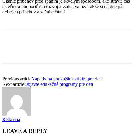
Čítanie príbehov pred spaním je skvelým spôsobom, ako stráviť čas
s deťmi a podporiť ich rozvoj a vzdelávanie. Takže si nájdite pár
dobrých príbehov a začnite čítať!
Previous article
Nápady na vonkajšie aktivity pre deti
Next article
Objavte edukačné programy pre deti
Redakcia
LEAVE A REPLY