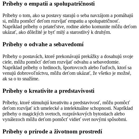
Príbehy o empatii a spolupatričnosti
Príbehy o tom, ako sa postavy starajú o seba navzájom a pomáhajú
si, môžu pomôcť deťom rozvíjať empatiu a spolupatričnosť.
Napríklad príbehy o priateľstve, rodine alebo komunite môžu deťom
ukázať, ako dôležité je byť milý a starostlivý k druhým.
Príbehy o odvahe a sebavedomí
Príbehy o postavách, ktoré prekonávajú prekážky a dosahujú svoje
ciele, môžu pomôcť deťom rozvíjať odvahu a sebavedomie.
Napríklad príbehy o hrdinoch, športovcoch alebo ľuďoch, ktorí sa
venujú dobrovoľníctvu, môžu deťom ukázať, že všetko je možné,
ak sa o to snažíme.
Príbehy o kreativite a predstavivosti
Príbehy, ktoré stimulujú kreativitu a predstavivosť, môžu pomôcť
deťom rozvíjať ich umelecké a intelektuálne schopnosti. Napríklad
príbehy o magických svetoch, rozprávkových bytostiach alebo
vynálezoch môžu deťom pomôcť vidieť svet novými spôsobmi.
Príbehy o prírode a životnom prostredí