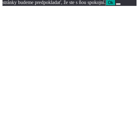
stránky budeme predpokladať, že ste s ňou spokojní.
Ok