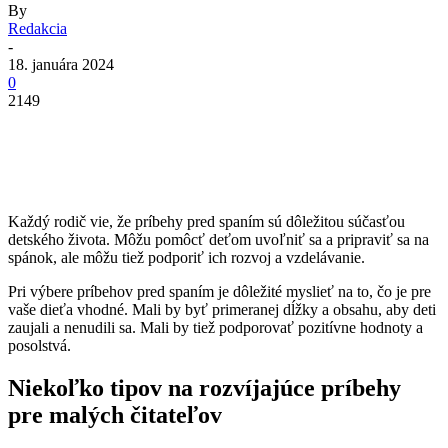
By
Redakcia
-
18. januára 2024
0
2149
Každý rodič vie, že príbehy pred spaním sú dôležitou súčasťou
detského života. Môžu pomôcť deťom uvoľniť sa a pripraviť sa na
spánok, ale môžu tiež podporiť ich rozvoj a vzdelávanie.
Pri výbere príbehov pred spaním je dôležité myslieť na to, čo je pre
vaše dieťa vhodné. Mali by byť primeranej dĺžky a obsahu, aby deti
zaujali a nenudili sa. Mali by tiež podporovať pozitívne hodnoty a
posolstvá.
Niekoľko tipov na rozvíjajúce príbehy
pre malých čitateľov